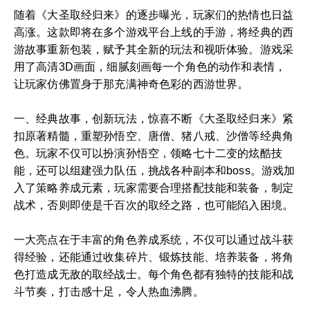
随着《大圣取经归来》的逐步曝光，玩家们的热情也日益
高涨。这款即将在多个游戏平台上线的手游，将经典的西
游故事重新包装，赋予其全新的玩法和视听体验。游戏采
用了高清3D画面，细腻刻画每一个角色的动作和表情，
让玩家仿佛置身于那充满神奇色彩的西游世界。
一、经典故事，创新玩法，惊喜不断《大圣取经归来》紧
扣原著精髓，重塑孙悟空、唐僧、猪八戒、沙僧等经典角
色。玩家不仅可以扮演孙悟空，领略七十二变的炫酷技
能，还可以组建强力队伍，挑战各种副本和boss。游戏加
入了策略养成元素，玩家需要合理搭配技能和装备，制定
战术，否则即使是千百次的取经之路，也可能陷入困境。
一大亮点在于丰富的角色养成系统，不仅可以通过战斗获
得经验，还能通过收集碎片、锻炼技能、培养装备，将角
色打造成无敌的取经战士。每个角色都有独特的技能和战
斗节奏，打击感十足，令人热血沸腾。